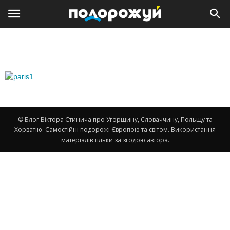
© Блог Віктора Стинича про Угорщину, Словаччину, Польщу та
Хорватію. Самостійні подорожі Європою та світом. Використання
матеріалів тільки за згодою автора.