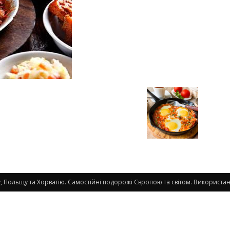
 Польщу та Хорватію. Самостійні подорожі Європою та світом. Використанн