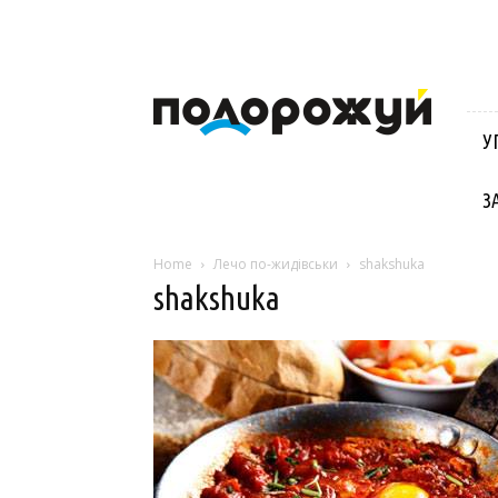
Блог
Віктора
Стинича
У
про
Угорщину,
Словаччину,
З
Хорватію,
Польщу
та
Home
Лечо по-жидівськи
shakshuka
Закарпаття
shakshuka