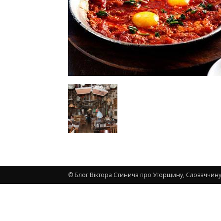
© Блог Віктора Стинича про Угорщину, Словаччину,