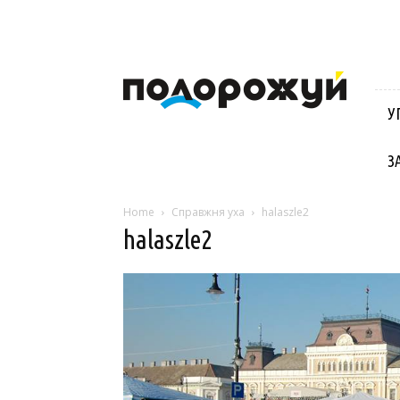
Блог
Віктора
Стинича
У
про
Угорщину,
Словаччину,
З
Хорватію,
Польщу
та
Home
Справжня уха
halaszle2
Закарпаття
halaszle2