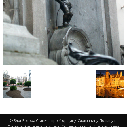
© Блог Віктора Стинича про Угорщину, Словаччину, Польщу та
Хорватію. Самостійні подорожі Європою та світом. Використання