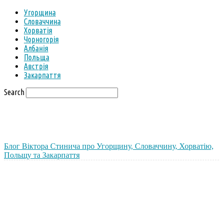
Угорщина
Словаччина
Хорватія
Чорногорія
Албанія
Польща
Австрія
Закарпаття
Search
Блог Віктора Стинича про Угорщину, Словаччину, Хорватію,
Польщу та Закарпаття