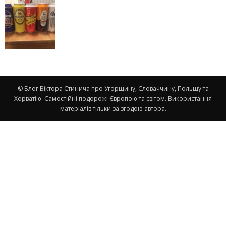
© Блог Віктора Стинича про Угорщину, Словаччину, Польщу та
Хорватію. Самостійні подорожі Європою та світом. Використання
матеріалів тільки за згодою автора.