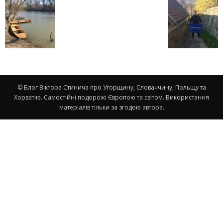
© Блог Віктора Стинича про Угорщину, Словаччину, Польщу та
Хорватію. Самостійні подорожі Європою та світом. Використання
матеріалів тільки за згодою автора.