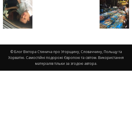
© Блог Віктора Стинича про Угорщину, Словаччину, Польщу та
Хорватію. Самостійні подорожі Європою та світом. Використання
матеріалів тільки за згодою автора.