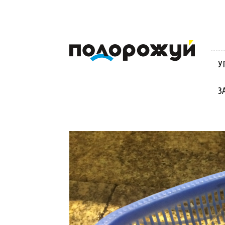
Блог
Віктора
Стинича
У
про
Угорщину,
Словаччину,
З
Хорватію,
Польщу
та
Закарпаття