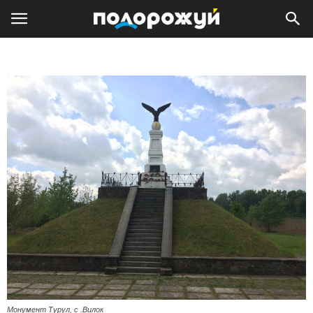
Монумент Турул, с .Вилок