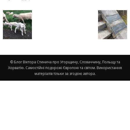
© Блог Віктора Стинича про Угорщину, Словаччину, Польщу та
Хорватію. Самостійні подорожі Європою та світом. Використання
матеріалів тільки за згодою автора.