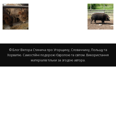
© Блог Віктора Стинича про Угорщину, Словаччину, Польщу та
Хорватію. Самостійні подорожі Європою та світом. Використання
матеріалів тільки за згодою автора.