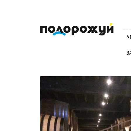
Блог
Віктора
Стинича
У
про
Угорщину,
Словаччину,
З
Хорватію,
Польщу
та
Закарпаття