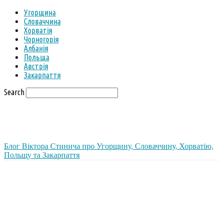
Угорщина
Словаччина
Хорватія
Чорногорія
Албанія
Польща
Австрія
Закарпаття
Search
Блог Віктора Стинича про Угорщину, Словаччину, Хорватію,
Польщу та Закарпаття