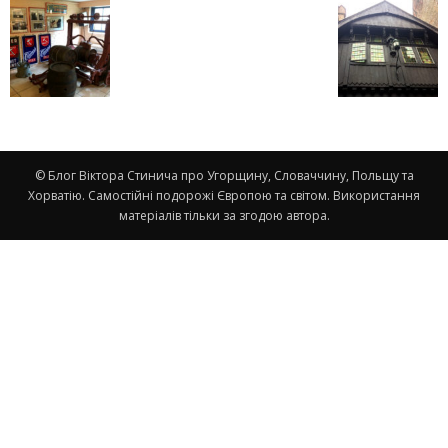
© Блог Віктора Стинича про Угорщину, Словаччину, Польщу та
Хорватію. Самостійні подорожі Європою та світом. Використання
матеріалів тільки за згодою автора.