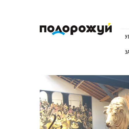
Блог
Віктора
Стинича
У
про
Угорщину,
Словаччину,
З
Хорватію,
Польщу
та
Закарпаття