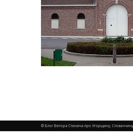
© Блог Віктора Стинича про Угорщину, Словаччину,