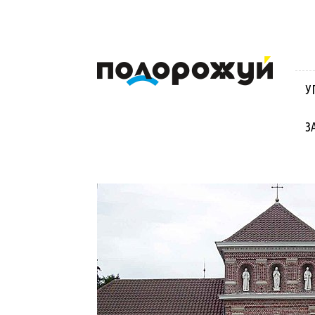
Блог
Віктора
Стинича
У
про
Угорщину,
Словаччину,
З
Хорватію,
Польщу
та
Закарпаття