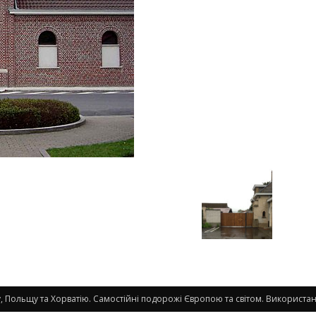
 Польщу та Хорватію. Самостійні подорожі Європою та світом. Використанн