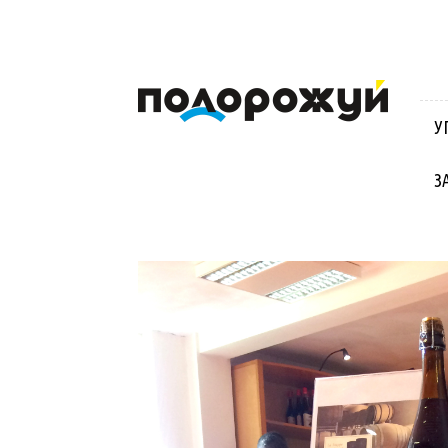
Блог
Віктора
Стинича
У
про
Угорщину,
Словаччину,
З
Хорватію,
Польщу
та
Закарпаття