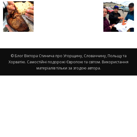
© Блог Віктора Стинича про Угорщину, Словаччину, Польщу та
Хорватію. Самостійні подорожі Європою та світом. Використання
матеріалів тільки за згодою автора.