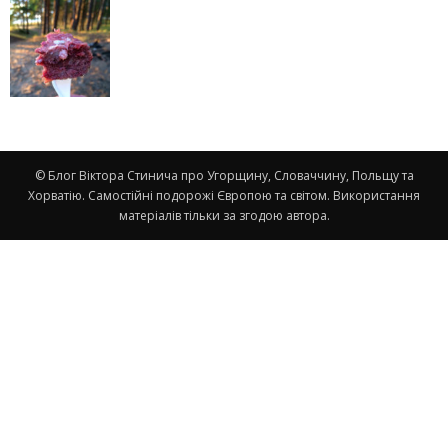
© Блог Віктора Стинича про Угорщину, Словаччину, Польщу та
Хорватію. Самостійні подорожі Європою та світом. Використання
матеріалів тільки за згодою автора.