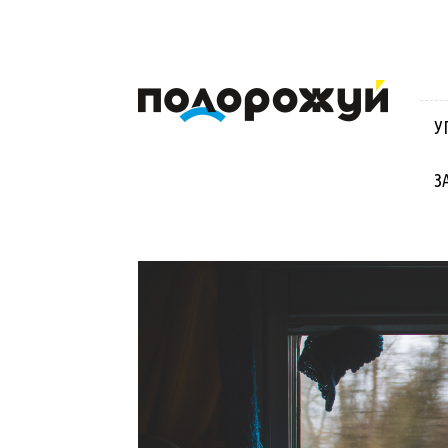
Блог
Віктора
Стинича
У
про
Угорщину,
Словаччину,
З
Хорватію,
Польщу
та
Закарпаття