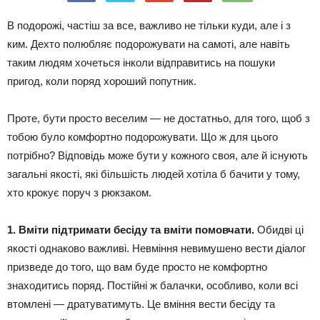
В подорожі, частіш за все, важливо не тільки куди, але і з
ким. Дехто полюбляє подорожувати на самоті, але навіть
таким людям хочеться інколи відправитись на пошуки
пригод, коли поряд хороший попутник.
Проте, бути просто веселим — не достатньо, для того, щоб з
тобою було комфортно подорожувати. Що ж для цього
потрібно?
Відповідь може бути у кожного своя, але й існують
загальні якості, які більшість людей хотіла б бачити у тому,
хто крокує поруч з рюкзаком.
1. Вміти підтримати бесіду та вміти помовчати.
Обидві ці
якості однаково важливі. Невміння невимушено вести діалог
призведе до того, що вам буде просто не комфортно
знаходитись поряд. Постійні ж балачки, особливо, коли всі
втомлені — дратуватимуть. Це вміння вести бесіду та