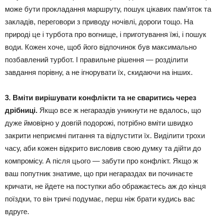
може бути прокладання маршруту, пошук цікавих пам’яток та
закладів, переговори з приводу ночівлі, дороги тощо. На
природі це і турбота про вогнище, і приготування їжі, і пошук
води. Кожен хоче, щоб його відпочинок був максимально
позбавлений турбот. І правильне рішення — розділити
завдання порівну, а не ігнорувати їх, скидаючи на інших.
3. Вміти вирішувати конфлікти та не сваритись через
дрібниці.
Якщо все ж негараздів уникнути не вдалось, що
дуже ймовірно у довгій подорожі, потрібно вміти швидко
закрити неприємні питання та відпустити їх. Виділити трохи
часу, аби кожен відкрито висловив свою думку та дійти до
компромісу. А після цього — забути про конфлікт. Якщо ж
ваш попутник знатиме, що при негараздах ви починаєте
кричати, не йдете на поступки або ображаєтесь аж до кінця
поїздки, то він тричі подумає, перш ніж брати кудись вас
вдруге.