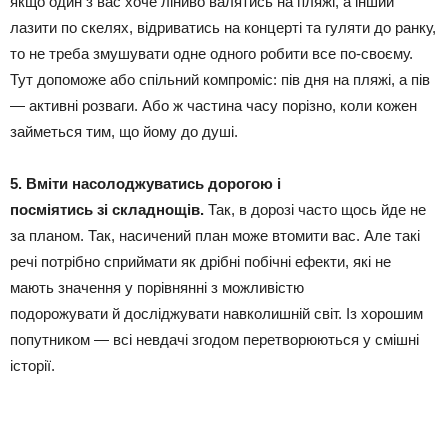
якщо один з вас хоче ліниво валятись на пляжі, а інший
лазити по скелях, відриватись на концерті та гуляти до ранку,
то не треба змушувати одне одного робити все по-своєму.
Тут допоможе або спільний компроміс: пів дня на пляжі, а пів
— активні розваги. Або ж частина часу порізно, коли кожен
займеться тим, що йому до душі.
5. Вміти насолоджуватись дорогою і
посміятись зі складнощів.
Так, в дорозі часто щось йде не
за планом. Так, насичений план може втомити вас. Але такі
речі потрібно сприймати як дрібні побічні ефекти, які не
мають значення у порівнянні з можливістю
подорожувати й досліджувати навколишній світ. Із хорошим
попутником — всі невдачі згодом перетворюються у смішні
історії.