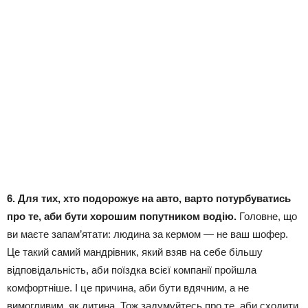
6. Для тих, хто подорожує на авто, варто потурбуватись
про те, аби бути хорошим попутником водію.
Головне, що
ви маєте запам’ятати: людина за кермом — не ваш шофер.
Це такий самий мандрівник, який взяв на себе більшу
відповідальність, аби поїздка всієї компанії пройшла
комфортніше. І це причина, аби бути вдячним, а не
вимогливим, як дитина. Тож задумуйтесь про те, аби сходити