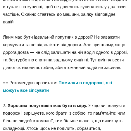
в туалет на зупинці, щоб не довелось зупинятись у два рази
частіше. Охайно ставтесь до машини, за яку відповідає
водій.
Яким має бути ідеальний попутник в дорозі? Не заважати
кермувати та не відволікати від дороги. Але при цьому, якщо
дорога довга — не слід залишати на ніч водія одного в дорозі,
та безтурботно спати на задньому сидінні. Тут вміння вести
діалог як ніколи потрібне, аби втомлений водій не засинав.
== Рекомендую прочитати:
Помилки в подорожі, які
можуть все зіпсувати
==
7. Хороших попутників має бути в міру.
Якщо ви плануєте
подорож і вирішуєте, кого брати із собою, то пам’ятайте: чим
більше людей в компанії, тим більше шансів, що виникнуть
складнощі. Хтось щось не поділить, образиться,