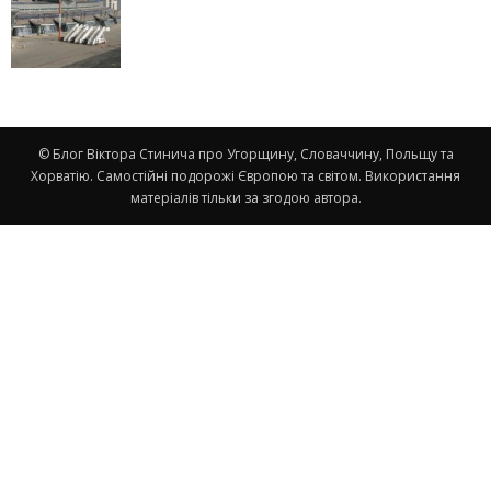
© Блог Віктора Стинича про Угорщину, Словаччину, Польщу та
Хорватію. Самостійні подорожі Європою та світом. Використання
матеріалів тільки за згодою автора.