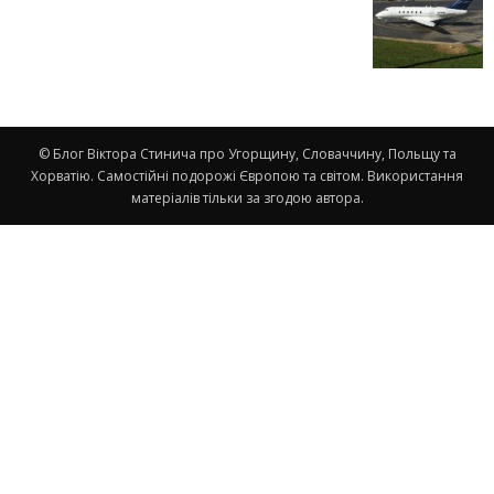
© Блог Віктора Стинича про Угорщину, Словаччину, Польщу та
Хорватію. Самостійні подорожі Європою та світом. Використання
матеріалів тільки за згодою автора.