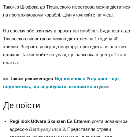
Також з Шіофока до Тіханьского півострова можна дістатися
на прогулянковому кораблі. Ціни уточнюйте на місці.
На своєму або взятому в прокат автомобілі з Будапешта до
Тіханьского півострова можна дістатися за 1 годину 40
хвилин. Зверніть увагу, що маршрут проходить по платних
шляхах. Також майте на увазі, що парковка в центрі Тіхані
платна.
== Також рекомендую:
Відпочинок в Угорщині – що
подивитись, що спробувати, скільки коштує
==
Де поїсти
Regi Idok Udvara Skanzen Es Etterem
розташований за
адресою
Batthyany utca 3
. Представляє страви