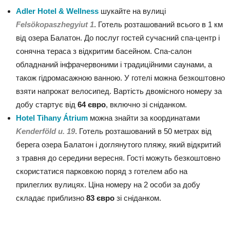
Adler Hotel & Wellness
шукайте на вулиці
Felsökopaszhegyiut 1
. Готель розташований всього в 1 км
від озера Балатон. До послуг гостей сучасний спа-центр і
сонячна тераса з відкритим басейном. Спа-салон
обладнаний інфрачервоними і традиційними саунами, а
також гідромасажною ванною. У готелі можна безкоштовно
взяти напрокат велосипед. Вартість двомісного номеру за
добу стартує від
64 євро
, включно зі сніданком.
Hotel Tihany Átrium
можна знайти за координатами
Kenderföld u. 19
. Готель розташований в 50 метрах від
берега озера Балатон і доглянутого пляжу, який відкритий
з травня до середини вересня. Гості можуть безкоштовно
скористатися парковкою поряд з готелем або на
прилеглих вулицях. Ціна номеру на 2 особи за добу
складає приблизно
83 євро
зі сніданком.