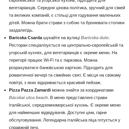
європейської та угорської кухонь, підходить для
вегетаріанців. Середня цінова політика, зручний для сімей
та великих компаній, є стільці для годування маленьких
дітей. Можна брати страви з собою та бронювати столики
заздалегідь.
Baricska Csarda
шукайте на вулиці
Baricska dulo
.
Ресторан спеціалізується на центрально-європейській та
угорській кухнях, для вегетаріанців є окреме меню. На
території працює Wi-Fi та є парковка. Можна
розрахуватися банківською карткою. Підходить для
романтичної вечері та сімейних свят. Є місця на свіжому
повітрі, з яких відкривається красивий пейзаж.
Pizza Pazza Zamardi
можна знайти за координатами
Bácskai utca beach
. В меню представлені страви
італійської, середземноморської кухонь. Є окреме меню
для найменших відвідувачів. Доступні ціни, гарне
обслуговування. Легендарна італійська піца готується у
справжній печі.