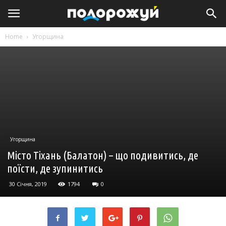
Home
Угорщина
Угорщина
Місто Тіхань (Балатон) – що подивитись, де
поїсти, де зупинитись
30 Січня, 2019
1794
0