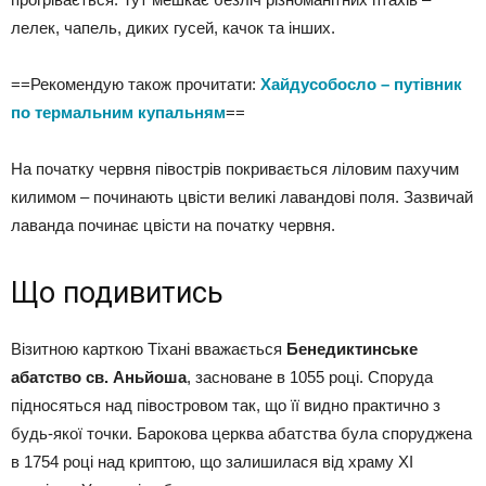
лелек, чапель, диких гусей, качок та інших.
==Рекомендую також прочитати:
Хайдусобосло – путівник
по термальним купальням
==
На початку червня півострів покривається ліловим пахучим
килимом – починають цвісти великі лавандові поля. Зазвичай
лаванда починає цвісти на початку червня.
Що подивитись
Візитною карткою Тіхані вважається
Бенедиктинське
абатство св. Аньйоша
, засноване в 1055 році. Споруда
підносяться над півостровом так, що її видно практично з
будь-якої точки. Барокова церква абатства була споруджена
в 1754 році над криптою, що залишилася від храму XI