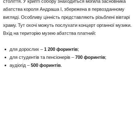
століття. У крипті собору знаходиться могила засновника
абатства короля Андраша I, збережена в первозданному
вигляді. Особливу цінність представляють різьблені вівтарі
храму. Тут охочі можуть послухати концерт органної музики.
Вхід на територію музею абатства платний:
для дорослих –
1 200 форинтів
;
для студентів та пенсіонерів –
700 форинтів
;
аудіогід –
500 форинтів
.