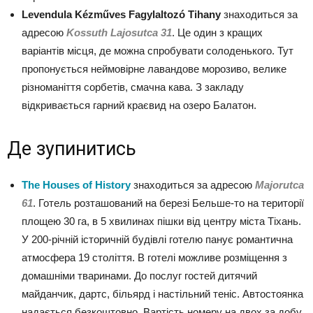
Levendula Kézműves Fagylaltozó Tihany
знаходиться за
адресою
Kossuth Lajosutca 31
. Це один з кращих
варіантів місця, де можна спробувати солоденького. Тут
пропонується неймовірне лавандове морозиво, велике
різноманіття сорбетів, смачна кава. З закладу
відкривається гарний краєвид на озеро Балатон.
Де зупинитись
The Houses of History
знаходиться за адресою
Majorutca
61
. Готель розташований на березі Бельше-то на території
площею 30 га, в 5 хвилинах пішки від центру міста Тіхань.
У 200-річній історичній будівлі готелю панує романтична
атмосфера 19 століття. В готелі можливе розміщення з
домашніми тваринами. До послуг гостей дитячий
майданчик, дартс, більярд і настільний теніс. Автостоянка
надається безкоштовно. Вартість номеру на двох за добу