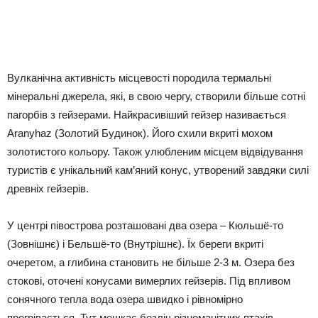
Вулканічна активність місцевості породила термальні
мінеральні джерела, які, в свою чергу, створили більше сотні
пагорбів з гейзерами. Найкрасивіший гейзер називається
Aranyhaz (Золотий Будинок). Його схили вкриті мохом
золотистого кольору. Також улюбленим місцем відвідування
туристів є унікальний кам’яний конус, утворений завдяки силі
древніх гейзерів.
У центрі півострова розташовані два озера – Кюльшё-то
(Зовнішнє) і Бельшё-то (Внутрішнє). Їх береги вкриті
очеретом, а глибина становить не більше 2-3 м. Озера без
стокові, оточені конусами вимерлих гейзерів. Під впливом
сонячного тепла вода озера швидко і рівномірно
прогрівається. Тут мешкає безліч різноманітних птахів –