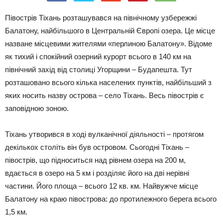
Півострів Тіхань розташувався на північному узбережжі
Балатону, найбільшого в Центральній Європі озера. Це місце
назване місцевими жителями «перлиною Балатону». Відоме
як тихий і спокійний озерний курорт всього в 140 км на
північний захід від столиці Угорщини – Будапешта. Тут
розташовано всього кілька населених пунктів, найбільший з
яких носить назву острова – село Тіхань. Весь півострів є
заповідною зоною.
Тіхань утворився в ході вулканічної діяльності – протягом
декількох століть він був островом. Сьогодні Тіхань –
півострів, що підноситься над рівнем озера на 200 м,
вдається в озеро на 5 км і розділяє його на дві нерівні
частини. Його площа – всього 12 кв. км. Найвужче місце
Балатону на краю півострова: до протилежного берега всього
1,5 км.