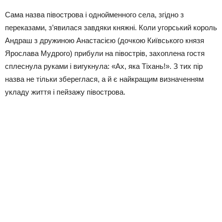
Сама назва півострова і однойменного села, згідно з
переказами, з’явилася завдяки княжні. Коли угорський король
Андраш з дружиною Анастасією (дочкою Київського князя
Ярослава Мудрого) прибули на півострів, захоплена гостя
сплеснула руками і вигукнула: «Ах, яка Тіхань!». З тих пір
назва не тільки збереглася, а й є найкращим визначенням
укладу життя і пейзажу півострова.