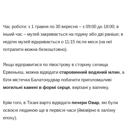
Час роботи: з 1 травня по 30 вересня – з 09:00 до 18:00; в
інший час – музей закривається на годину або дві раніше; в
неділю музей відкривається о 11:15 після меси (на неї
потрапити можна безкоштовно).
Якщо відправитися по півострову в сторону селища
Ервеньеш, можна відвідати
старовинний водяний млин
, а
біля містечка Балатонудвар побачити приголомшливі
могильні камені в формі серця
, вирізані у вапняку.
Крім того, в Тіхані варто відвідати
печери Овар
, які були
освоєні людиною ще в первісні часи (ймовірно в залізну
епоху).