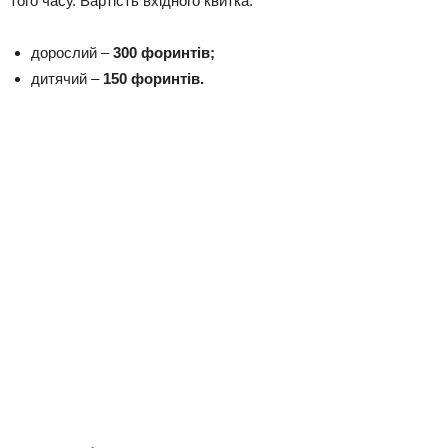
того часу. Вартість вхідного квитка:
дорослий –
300 форинтів;
дитячий –
150 форинтів.