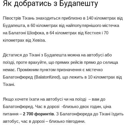
Як добратись з Будапешту
Півострів Тіхань знаходиться приблизно в 140 кілометрах від
Будапешта, в 60 кілометрах від найпопулярнішого містечка
на Балатоні Шіофока, в 64 кілометрах від Кестхея і 70
кілометрах від Хевіза.
Дістатися до Тіхані з Будапешта можна на автобусі або
поїзді, проте врахуйте, що прямих рейсів прямо до селища
немає. Проміжним пунктом призначення є містечко
Балатонфюред (Balatonfüred), що лежить в 10 кілометрах від
Тіхані.
Якщо хочете їхати на автобусі чи на поїзді – вам до
Балатонфюред. Час в дорозі -близько двох годин, ціна
питання –
2 700 форинтів
. З Балатонфюреда до Тіхані їздить
автобус, час в дорозі – близько півгодини.