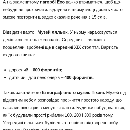
А на знаменитому
пагорбі Ехо
важко втриматися, щоб що-
небудь не прокричати: відлуння в цьому місці досить чисто
зможе повторити швидко сказане речення з 15 слів.
Відвідати варто і
Музей ляльок
. У ньому нараховується
декількох сотень експонатів. Серед них – ляльки з
порцеляни, зроблені ще в середині XIX століття. Вартість
вхідного квитка:
дорослий –
600 форинтів
;
дитячий і для пенсіонерів –
400 форинтів
.
Також завітайте до
Етнографічного музею Тіхані.
Музей під
відкритим небом розповідає про життя простого народу, що
населяв півострів в минулі століття. Будинки побудовані так,
як їх будували прості рибалки 100, 200 і 300 років тому.
Усередині сільських будівель з точністю відтворено побут