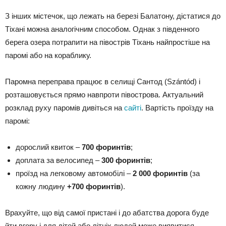
З інших містечок, що лежать на березі Балатону, дістатися до
Тіхані можна аналогічним способом. Однак з південного
берега озера потрапити на півострів Тіхань найпростіше на
паромі або на кораблику.
Паромна переправа працює в селищі Сантод (Szántód) і
розташовується прямо навпроти півострова. Актуальний
розклад руху паромів дивіться на
сайті
. Вартість проїзду на
паромі:
дорослий квиток –
700 форинтів
;
доплата за велосипед –
300 форинтів
;
проїзд на легковому автомобілі –
2 000 форинтів
(за
кожну людину
+700 форинтів
).
Врахуйте, що від самої пристані і до абатства дорога буде
йти вгору і для дітей або літніх людей може виявитися