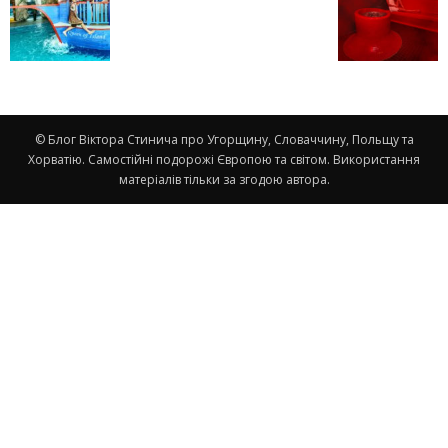
© Блог Віктора Стинича про Угорщину, Словаччину, Польщу та
Хорватію. Самостійні подорожі Європою та світом. Використання
матеріалів тільки за згодою автора.