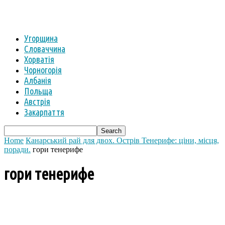
Угорщина
Словаччина
Хорватія
Чорногорія
Албанія
Польща
Австрія
Закарпаття
Home
Канарський рай для двох. Острів Тенерифе: ціни, місця,
поради.
гори тенерифе
гори тенерифе