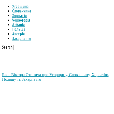
Угорщина
Словаччина
Хорватія
Чорногорія
Албанія
Польща
Австрія
Закарпаття
Search
Блог Віктора Стинича про Угорщину, Словаччину, Хорватію,
Польщу та Закарпаття