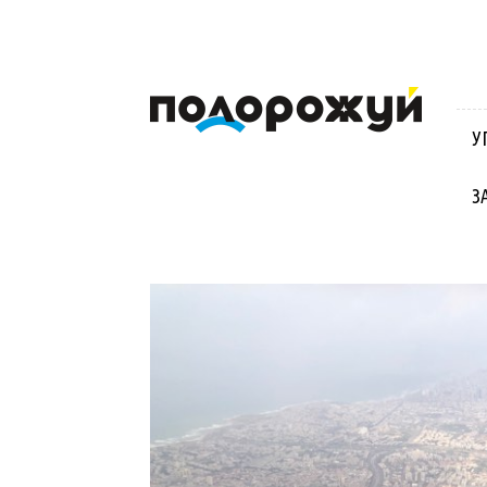
Блог
Віктора
Стинича
У
про
Угорщину,
Словаччину,
З
Хорватію,
Польщу
та
Закарпаття