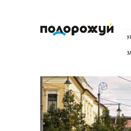
Блог
Віктора
Стинича
У
про
Угорщину,
Словаччину,
З
Хорватію,
Польщу
та
Закарпаття