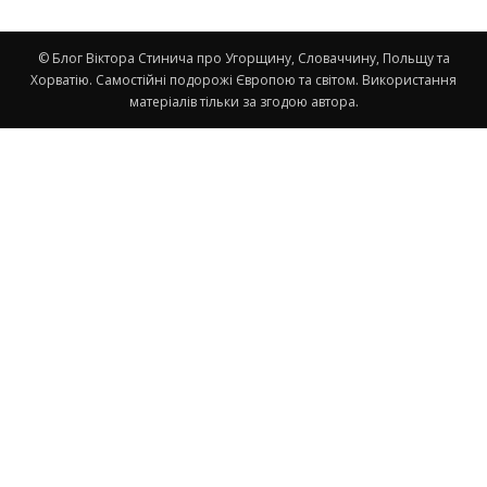
© Блог Віктора Стинича про Угорщину, Словаччину, Польщу та
Хорватію. Самостійні подорожі Європою та світом. Використання
матеріалів тільки за згодою автора.