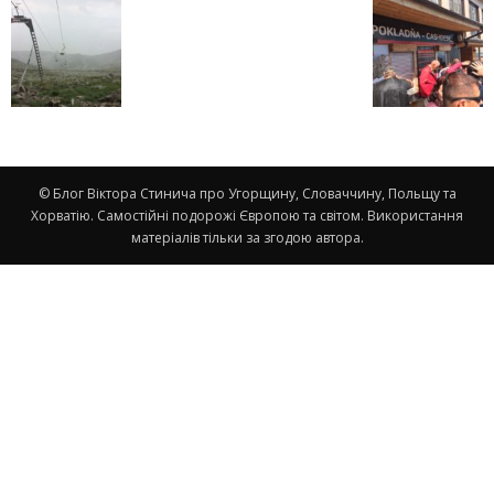
© Блог Віктора Стинича про Угорщину, Словаччину, Польщу та
Хорватію. Самостійні подорожі Європою та світом. Використання
матеріалів тільки за згодою автора.