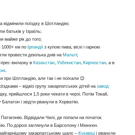
та відмінили поїздку в Шотландію;
и батьків у Ізраїль;
и майже рік до того;
и 1000+ км по
Ірландії
з купою пива, віскі і гарною
игли провести декілька днів на
Мальті
;
спрес-вилазку в
Казахстан
,
Узбекистан
,
Киргизстан
, а в
оні
.
 про Шотландію, але так і не поїхали 😉
їздками – відвіз групу закарпатських дітей на
завод
ку, прийшлося 1,5 роки чекати в черзі. Потім Токай,
у Балатон і звідти рванули в Хорватію.
 Патагонію. Відвідали Чилі, де попали на початок
ію. По дорозі заглянули в Барселону і Мюнхен.
найгарнішому закарпатському шалє –
Кукавіці
і рванули