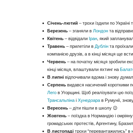
Січень-лютий
– трохи їздили по Україні 
Березень
– зганяли в
Лондон
та відправил
Квітень
– відвідали
Іран
, який запланувал
Травень
– прилетіли в
Дублін
та проїхал
компанією друзів, а в кінці місяця ще вст
Червень
– на початку місяця зробили ек
кінці місяця, влаштували яхтинг на
Балат
В липні
відпочивали вдома і знову думали
Серпень
видався насичений короткими по
Лего
в Угорщині. Щоб реалізувати цю поїзд
Трансальпіна
і
Хунедоара
в Румунії, знов
Вересень
– діти пішли в школу 😉
Жовтень
– поїздка в Нормандію і омріяну
громадських протестів, Аргентину, Бразил
В листопаді
трохи “перевантажились” в 