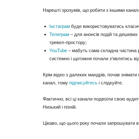
Нарешті зрозумів, що робити з іншими канала
Інстаграм
буде використовуватись класич
Телеграм
– для анонсів подій та дешевих ц
тревел-простору;
YouTube
– мабуть сама складна частина 
системно і щотижня почали з’являтись ві
Крім відео з далеких мандрів, почав знімати
канал, тому
підписуйтесь
і слідкуйте.
Фактично, всі ці канали подвоїли свою аудито
Низький і пізній.
Цікаво, що цього року почали запрошувати в