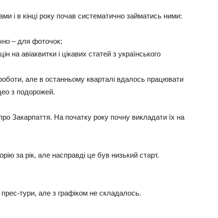
ми і в кінці року почав систематично займатись ними:
но – для фоточок;
ін на авіаквитки і цікавих статей з українського
роботи, але в останньому кварталі вдалось працювати
део з подорожей.
 про Закарпаття. На початку року почну викладати їх на
рію за рік, але насправді це був низький старт.
 прес-тури, але з графіком не складалось.