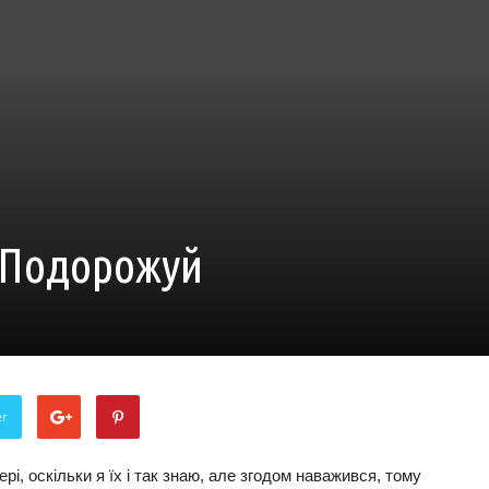
 Подорожуй
er
рі, оскільки я їх і так знаю, але згодом наважився, тому