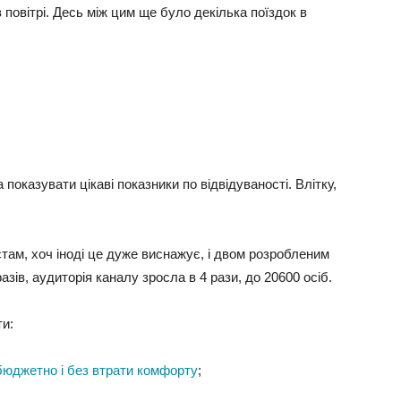
в повітрі. Десь між цим ще було декілька поїздок в
показувати цікаві показники по відвідуваності. Влітку,
ам, хоч іноді це дуже виснажує, і двом розробленим
зів, аудиторія каналу зросла в 4 рази, до 20600 осіб.
ти:
бюджетно і без втрати комфорту
;