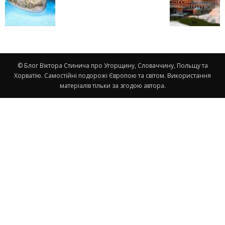
© Блог Віктора Стинича про Угорщину, Словаччину, Польщу та
Хорватію. Самостійні подорожі Європою та світом. Використання
матеріалів тільки за згодою автора.