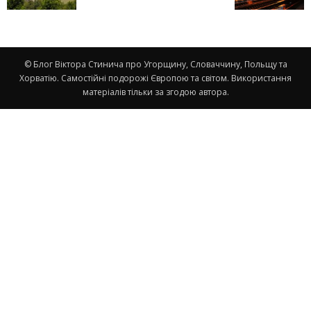
© Блог Віктора Стинича про Угорщину, Словаччину, Польщу та
Хорватію. Самостійні подорожі Європою та світом. Використання
матеріалів тільки за згодою автора.