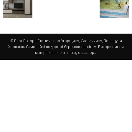
© Блог Віктора Стинича про Угорщину, Словаччину, Польщу та
Хорватію. Самостійні подорожі Європою та світом. Використання
матеріалів тільки за згодою автора.