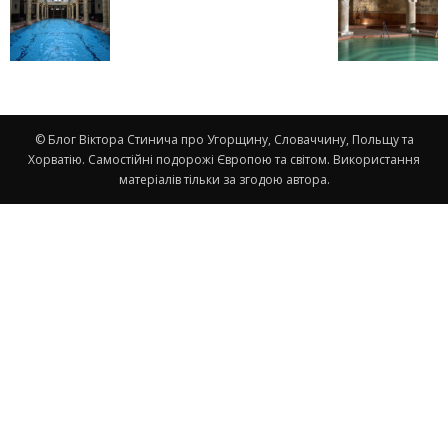
© Блог Віктора Стинича про Угорщину, Словаччину, Польщу та
Хорватію. Самостійні подорожі Європою та світом. Використання
матеріалів тільки за згодою автора.