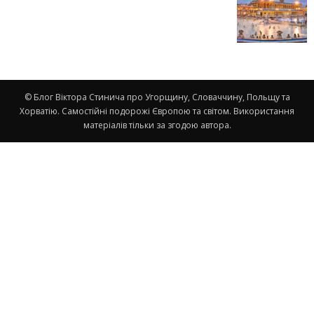
© Блог Віктора Стинича про Угорщину, Словаччину, Польщу та
Хорватію. Самостійні подорожі Європою та світом. Використання
матеріалів тільки за згодою автора.