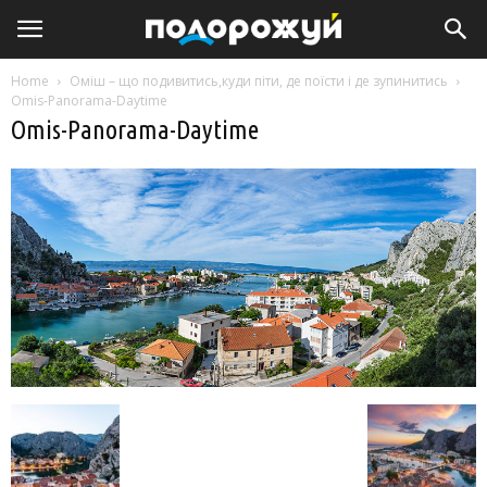
Home
Оміш – що подивитись,куди піти, де поїсти і де зупинитись
Omis-Panorama-Daytime
Omis-Panorama-Daytime