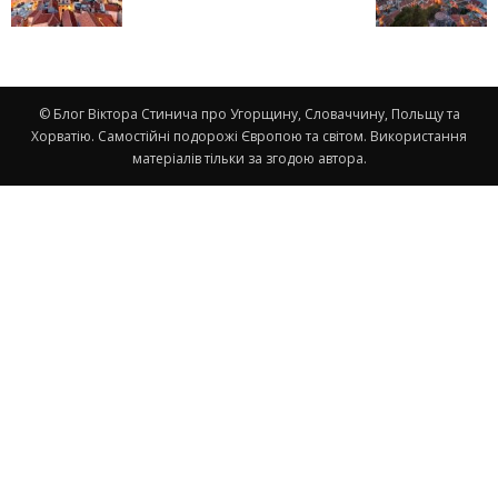
© Блог Віктора Стинича про Угорщину, Словаччину, Польщу та
Хорватію. Самостійні подорожі Європою та світом. Використання
матеріалів тільки за згодою автора.