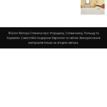
© Блог Віктора Стинича про Угорщину, Словаччину, Польщу та
Хорватію. Самостійні подорожі Європою та світом. Використання
матеріалів тільки за згодою автора.