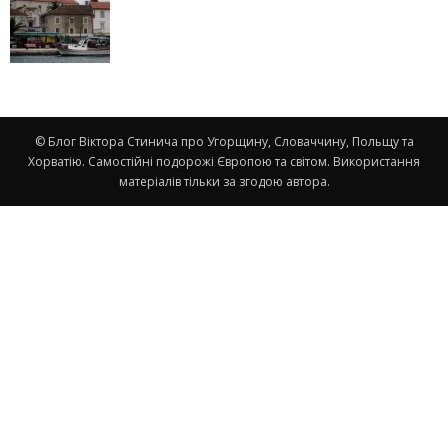
© Блог Віктора Стинича про Угорщину, Словаччину, Польщу та
Хорватію. Самостійні подорожі Європою та світом. Використання
матеріалів тільки за згодою автора.