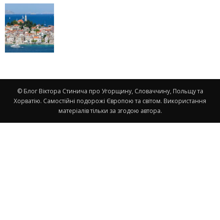
© Блог Віктора Стинича про Угорщину, Словаччину, Польщу та
Хорватію. Самостійні подорожі Європою та світом. Використання
матеріалів тільки за згодою автора.