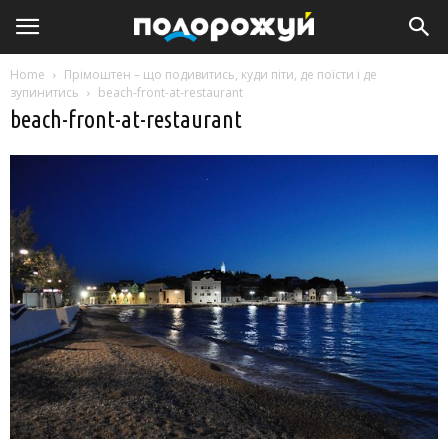
Home
Прімоштен – що подивитись, куди піти, де поїсти і де
зупинитись
beach-front-at-restaurant
beach-front-at-restaurant