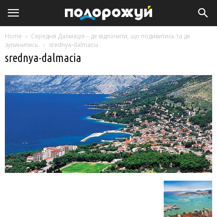
Home
Середня Далмація – де відпочити, що подивитись та де
зупинитись.
srednya-dalmacia
srednya-dalmacia