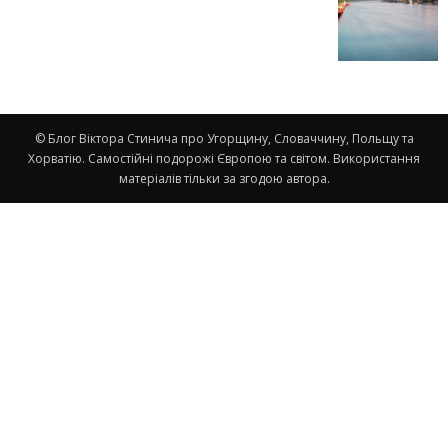
© Блог Віктора Стинича про Угорщину, Словаччину, Польщу та
Хорватію. Самостійні подорожі Європою та світом. Використання
матеріалів тільки за згодою автора.