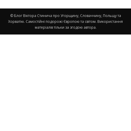
© Блог Віктора Стинича про Угорщину, Словаччину, Польщу та
Хорватію. Самостійні подорожі Європою та світом. Використання
матеріалів тільки за згодою автора.