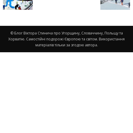
© Блог Віктора Стинича про Угорщину, Словаччину, Польщу та
Хорватію. Самостійні подорожі Європою та світом. Використання
матеріалів тільки за згодою автора.