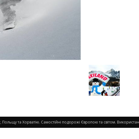
 Польщу та Хорватію. Самостійні подорожі Європою та світом. Використанн