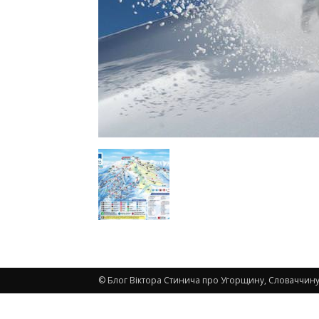
© Блог Віктора Стинича про Угорщину, Словаччину,