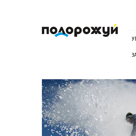
Блог
Віктора
Стинича
У
про
Угорщину,
Словаччину,
З
Хорватію,
Польщу
та
Закарпаття