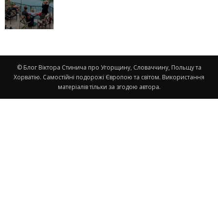
© Блог Віктора Стинича про Угорщину, Словаччину, Польщу та
Хорватію. Самостійні подорожі Європою та світом. Використання
матеріалів тільки за згодою автора.