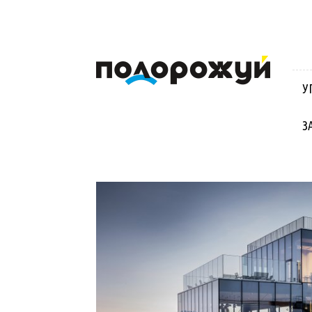
Блог
Віктора
Стинича
У
про
Угорщину,
Словаччину,
З
Хорватію,
Польщу
та
Закарпаття