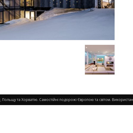
 Польщу та Хорватію. Самостійні подорожі Європою та світом. Використанн