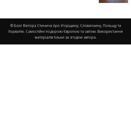
© Блог Віктора Стинича про Угорщину, Словаччину, Польщу та
Хорватію. Самостійні подорожі Європою та світом. Використання
матеріалів тільки за згодою автора.