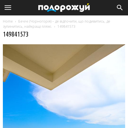
Home
Бечічі (Чорногорія) – де відпочити, що подивитись, де
зупинитись, найкращі пляжі.
149841573
149841573