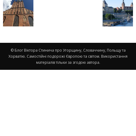
© Блог Віктора Стинича про Угорщину, Словаччину, Польщу та
Хорватію. Самостійні подорожі Європою та світом. Використання
матеріалів тільки за згодою автора.